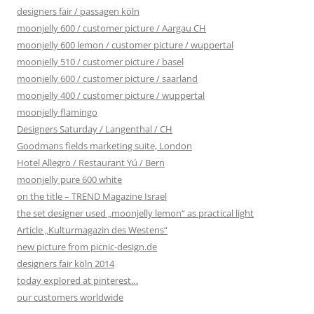
designers fair / passagen köln
moonjelly 600 / customer picture / Aargau CH
moonjelly 600 lemon / customer picture / wuppertal
moonjelly 510 / customer picture / basel
moonjelly 600 / customer picture / saarland
moonjelly 400 / customer picture / wuppertal
moonjelly flamingo
Designers Saturday / Langenthal / CH
Goodmans fields marketing suite, London
Hotel Allegro / Restaurant Yú / Bern
moonjelly pure 600 white
on the title – TREND Magazine Israel
the set designer used „moonjelly lemon“ as practical light
Article „Kulturmagazin des Westens“
new picture from picnic-design.de
designers fair köln 2014
today explored at pinterest…
our customers worldwide