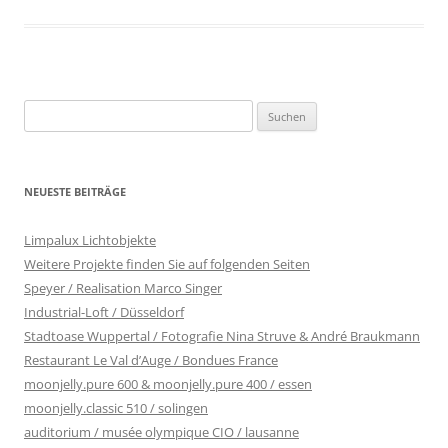
Suchen
nach:
NEUESTE BEITRÄGE
Limpalux Lichtobjekte
Weitere Projekte finden Sie auf folgenden Seiten
Speyer / Realisation Marco Singer
Industrial-Loft / Düsseldorf
Stadtoase Wuppertal / Fotografie Nina Struve & André Braukmann
Restaurant Le Val d’Auge / Bondues France
moonjelly.pure 600 & moonjelly.pure 400 / essen
moonjelly.classic 510 / solingen
auditorium / musée olympique CIO / lausanne