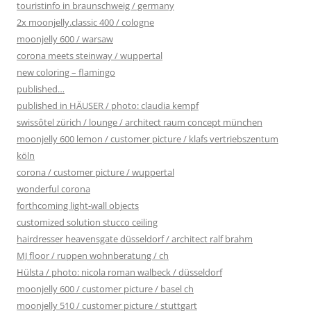
touristinfo in braunschweig / germany
2x moonjelly.classic 400 / cologne
moonjelly 600 / warsaw
corona meets steinway / wuppertal
new coloring – flamingo
published…
published in HÄUSER / photo: claudia kempf
swissôtel zürich / lounge / architect raum concept münchen
moonjelly 600 lemon / customer picture / klafs vertriebszentum
köln
corona / customer picture / wuppertal
wonderful corona
forthcoming light-wall objects
customized solution stucco ceiling
hairdresser heavensgate düsseldorf / architect ralf brahm
MJ floor / ruppen wohnberatung / ch
Hülsta / photo: nicola roman walbeck / düsseldorf
moonjelly 600 / customer picture / basel ch
moonjelly 510 / customer picture / stuttgart