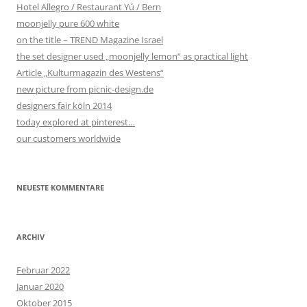
Hotel Allegro / Restaurant Yú / Bern
moonjelly pure 600 white
on the title – TREND Magazine Israel
the set designer used „moonjelly lemon“ as practical light
Article „Kulturmagazin des Westens“
new picture from picnic-design.de
designers fair köln 2014
today explored at pinterest…
our customers worldwide
NEUESTE KOMMENTARE
ARCHIV
Februar 2022
Januar 2020
Oktober 2015