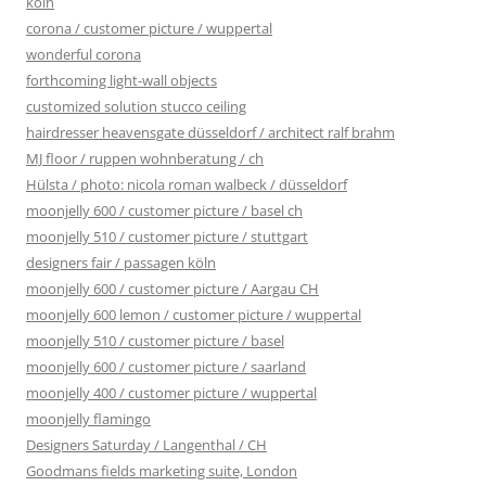
köln
corona / customer picture / wuppertal
wonderful corona
forthcoming light-wall objects
customized solution stucco ceiling
hairdresser heavensgate düsseldorf / architect ralf brahm
MJ floor / ruppen wohnberatung / ch
Hülsta / photo: nicola roman walbeck / düsseldorf
moonjelly 600 / customer picture / basel ch
moonjelly 510 / customer picture / stuttgart
designers fair / passagen köln
moonjelly 600 / customer picture / Aargau CH
moonjelly 600 lemon / customer picture / wuppertal
moonjelly 510 / customer picture / basel
moonjelly 600 / customer picture / saarland
moonjelly 400 / customer picture / wuppertal
moonjelly flamingo
Designers Saturday / Langenthal / CH
Goodmans fields marketing suite, London