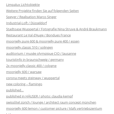
Limpalux Lichtobjekte
Weitere Projekte finden Sie auf folgenden Seiten
Speyer / Realisation Marco Singer
Industrial-Loft / Düsseldorf
Stadtoase Wuppertal / Fotografie Nina Struve & André Braukmann
Restaurant Le Val d’Auge / Bondues France
moonjelly.pure 600 & moonjelly.pure 400 / essen
moonjelly.classic 510 / solingen
auditorium / musée olympique CIO / lausanne
touristinfo in braunschweig / germany
2x moonjelly.classic 400 / cologne
moonjelly 600 / warsaw
corona meets steinway / wuppertal
new coloring – flamingo
published…
published in HÄUSER / photo: claudia kempf
swissôtel zürich / lounge / architect raum concept münchen
moonjelly 600 lemon / customer picture / klafs vertriebszentum