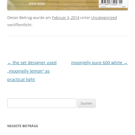
Dieser Beitrag wurde am
Februar 3, 2014
unter
Uncategorized
veröffentlicht.
Beitragsnavigation
←
the set designer used
moonjelly pure 600 white
→
„moonjelly lemon“ as
practical light
Suchen
nach:
NEUESTE BEITRÄGE