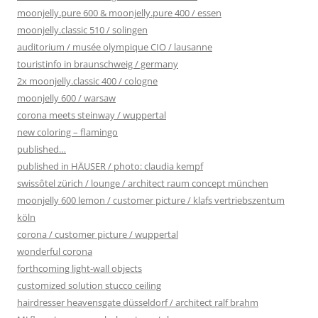
moonjelly.pure 600 & moonjelly.pure 400 / essen
moonjelly.classic 510 / solingen
auditorium / musée olympique CIO / lausanne
touristinfo in braunschweig / germany
2x moonjelly.classic 400 / cologne
moonjelly 600 / warsaw
corona meets steinway / wuppertal
new coloring – flamingo
published…
published in HÄUSER / photo: claudia kempf
swissôtel zürich / lounge / architect raum concept münchen
moonjelly 600 lemon / customer picture / klafs vertriebszentum
köln
corona / customer picture / wuppertal
wonderful corona
forthcoming light-wall objects
customized solution stucco ceiling
hairdresser heavensgate düsseldorf / architect ralf brahm