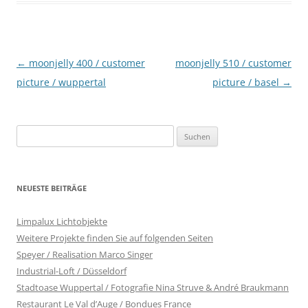
Beitragsnavigation
←
moonjelly 400 / customer
moonjelly 510 / customer
picture / wuppertal
picture / basel
→
Suchen
nach:
NEUESTE BEITRÄGE
Limpalux Lichtobjekte
Weitere Projekte finden Sie auf folgenden Seiten
Speyer / Realisation Marco Singer
Industrial-Loft / Düsseldorf
Stadtoase Wuppertal / Fotografie Nina Struve & André Braukmann
Restaurant Le Val d’Auge / Bondues France