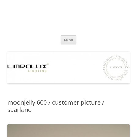
Zum
Inhalt
limpalux
springen
lighting
Menü
moonjelly 600 / customer picture /
saarland