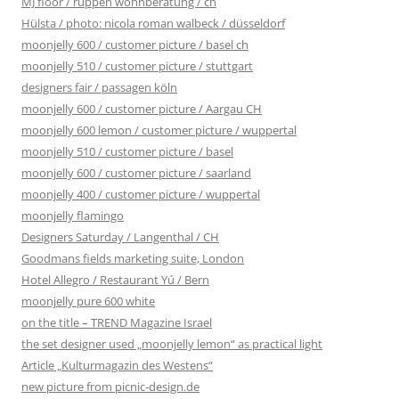
MJ floor / ruppen wohnberatung / ch
Hülsta / photo: nicola roman walbeck / düsseldorf
moonjelly 600 / customer picture / basel ch
moonjelly 510 / customer picture / stuttgart
designers fair / passagen köln
moonjelly 600 / customer picture / Aargau CH
moonjelly 600 lemon / customer picture / wuppertal
moonjelly 510 / customer picture / basel
moonjelly 600 / customer picture / saarland
moonjelly 400 / customer picture / wuppertal
moonjelly flamingo
Designers Saturday / Langenthal / CH
Goodmans fields marketing suite, London
Hotel Allegro / Restaurant Yú / Bern
moonjelly pure 600 white
on the title – TREND Magazine Israel
the set designer used „moonjelly lemon“ as practical light
Article „Kulturmagazin des Westens“
new picture from picnic-design.de